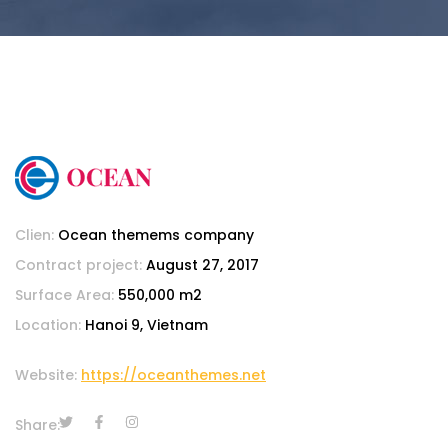
Clien:
Ocean themems company
Contract project:
August 27, 2017
Surface Area:
550,000 m2
Location:
Hanoi 9, Vietnam
Website:
https://oceanthemes.net
Share: